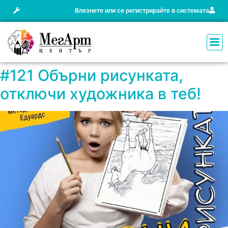
Влезнете или се регистрирайте в системата
#121 Обърни рисунката,
отключи художника в теб!