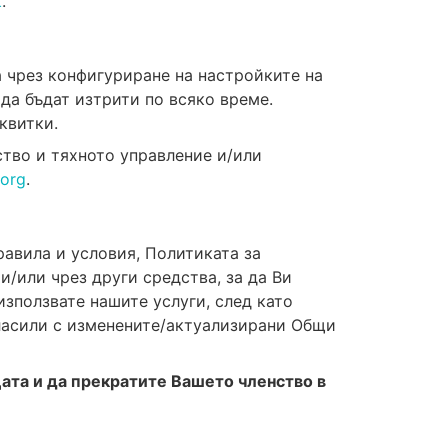
к
.
а чрез конфигуриране на настройките на
да бъдат изтрити по всяко време.
квитки.
ство и тяхното управление и/или
org
.
авила и условия, Политиката за
и/или чрез други средства, за да Ви
използвате нашите услуги, след като
ъгласили с изменените/актуализирани Общи
цата и да прекратите Вашето членство в