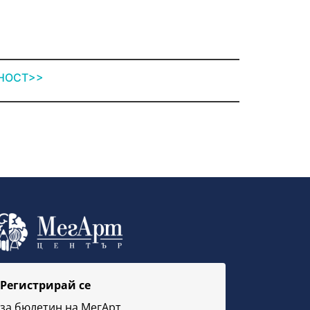
НОСТ>>
Регистрирай се
за бюлетин на МегAрт