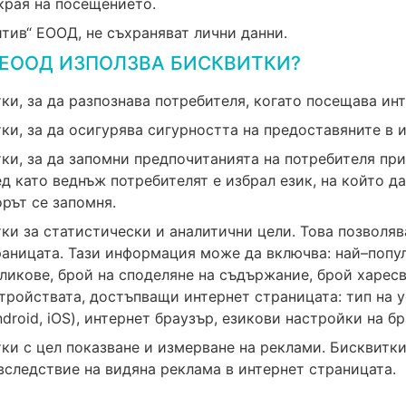
края на посещението.
тив“ ЕООД, не съхраняват лични данни.
в“ ЕООД ИЗПОЛЗВА БИСКВИТКИ?
и, за да разпознава потребителя, когато посещава инт
и, за да осигурява сигурността на предоставяните в и
ки, за да запомни предпочитанията на потребителя при
ед като веднъж потребителят е избрал език, на който д
орът се запомня.
и за статистически и аналитични цели. Това позволява
раницата. Тази информация може да включва: най–попу
кликове, брой на споделяне на съдържание, брой харес
ройствата, достъпващи интернет страницата: тип на ус
roid, iOS), интернет браузър, езикови настройки на бр
и с цел показване и измерване на реклами. Бисквитки 
вследствие на видяна реклама в интернет страницата.