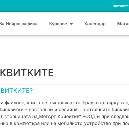
Влезнете
За Нейрографика
Курсове
Календар
Мага
СКВИТКИТЕ
КВИТКИТЕ?
и файлове, които се съхраняват от браузъра върху ха
 бисквитки – постоянни и сесийни. Постоянните бискви
т страницата на„МегАрт Криейтив“ ЕООД и при следващо
енно в компютъра или на мобилното устройство при по