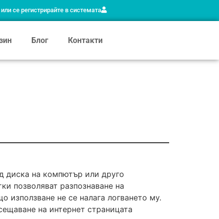
 или се регистрирайте в системата
зин
Блог
Контакти
рд диска на компютър или друго
тки позволяват разпознаване на
 използване не се налага логването му.
сещаване на интернет страницата