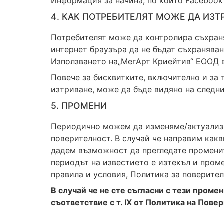
Информация за начина, по който Facebook
4. КАК ПОТРЕБИТЕЛЯТ МОЖЕ ДА ИЗТ
Потребителят може да контролира съхраня
интернет браузъра да не бъдат съхраняван
Използването на„МегАрт Криейтив“ ЕООД 
Повече за бисквитките, включително и за
изтриване, може да бъде видяно на следн
5. ПРОМЕНИ
Периодично можем да изменяме/актуализи
поверителност. В случай че направим какв
дадем възможност да прегледате промените
периодът на известието е изтекъл и проме
правила и условия, Политика за поверител
В случай че не сте съгласни с тези проме
съответствие с т. IX от Политика на Пове