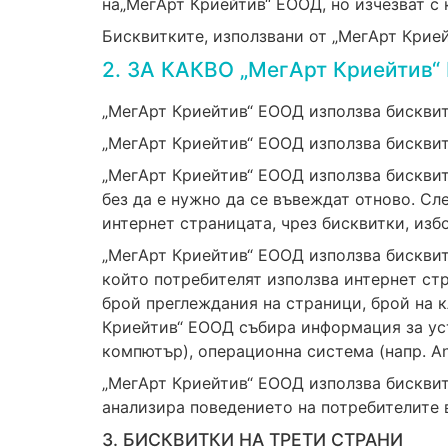
на„МегАрт Криейтив“ ЕООД, но изчезват с 
Бисквитките, използвани от „МегАрт Крией
2. ЗА КАКВО „МегАрт Криейти
„МегАрт Криейтив“ ЕООД използва бисквитк
„МегАрт Криейтив“ ЕООД използва бисквитк
„МегАрт Криейтив“ ЕООД използва бисквит
без да е нужно да се въвеждат отново. Сл
интернет страницата, чрез бисквитки, изб
„МегАрт Криейтив“ ЕООД използва бисквитк
който потребителят използва интернет ст
брой преглеждания на страници, брой на 
Криейтив“ ЕООД събира информация за уст
компютър), операционна система (напр. And
„МегАрт Криейтив“ ЕООД използва бисквитк
анализира поведението на потребителите 
3. БИСКВИТКИ НА ТРЕТИ СТРАНИ