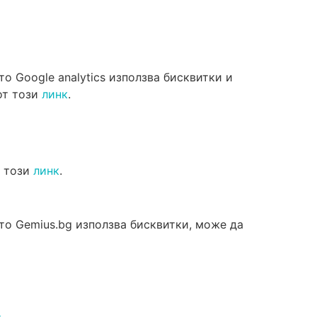
о Google analytics използва бисквитки и
от този
линк
.
т този
линк
.
йто Gemius.bg използва бисквитки, може да