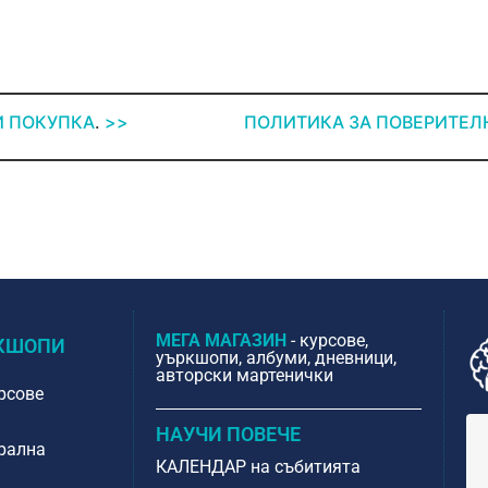
И ПОКУПКА
.
>>
ПОЛИТИКА
ЗА
ПОВЕРИТЕЛ
МЕГА МАГАЗИН
- курсове,
РКШОПИ
уъркшопи, албуми, дневници,
авторски мартенички
рсове
НАУЧИ ПОВЕЧЕ
крална
КАЛЕНДАР на събитията