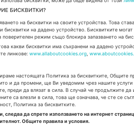
 използва бисквитки, може да бъде видяна от този
лин
РИЕ БИСКВИТКИ?
ването на бисквитки на своите устройства. Това став
и бисквитки на дадено устройство. Бисквитките могат 
в поверителен режим също блокира запазването на бис
 това какви бисквитки има съхранени на дадено устрой
ите линкове:
www.allaboutcookies.org
,
www.aboutcookies.
раме настоящата Политика за бисквитките, Общите пр
ито и да промени, ще Ви уведомим чрез нашите услуги 
, преди да влязат в сила. В случай че продължите да 
ните са влезли в сила, това ще означава, че сте се с
ност, Политика за бисквитките.
ни, следва да спрете използването на интернет страни
рителнот. Общите правила и условия.