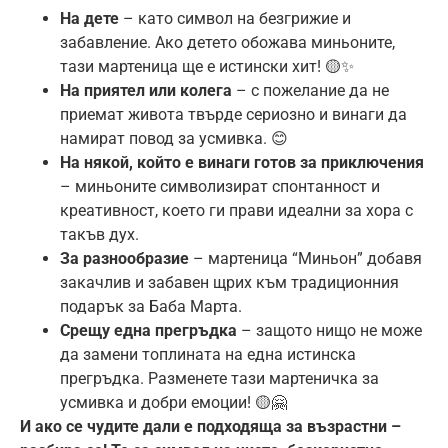
На дете
– като символ на безгрижие и
забавление. Ако детето обожава миньоните,
тази мартеница ще е истински хит! 🟡✨
На приятел или колега
– с пожелание да не
приемат живота твърде сериозно и винаги да
намират повод за усмивка. 😊
На някой, който е винаги готов за приключения
– миньоните символизират спонтанност и
креативност, което ги прави идеални за хора с
такъв дух.
За разнообразие
– мартеница “Миньон” добавя
закачлив и забавен щрих към традиционния
подарък за Баба Марта.
Срещу една прегръдка
– защото нищо не може
да замени топлината на една истинска
прегръдка. Разменете тази мартеничка за
усмивка и добри емоции! 🟡🤗
И ако се чудите дали е подходяща за възрастни –