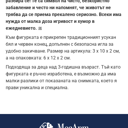
разбира се! Те са символ на чисто, безкористно
забавление и често ни напомнят, че животът не
трябва да се приема прекалено сериозно. Всеки има
нужда от малка доза игривост и хумор в
ежедневието.
🎀
Към фигурката е прикрепен традиционният усукан
бял и червен конец, допълнен с безопасна игла за
удобно закичване. Размер на артикула: 3 x 10 x 2 см,
а на опаковката: 6 x 12 x 2 см.
Подходяща за деца над 3-годишна възраст. Тъй като
фигурката е ръчно изработена, е възможно да има
малки разлики от показаната на снимката, което я
прави уникална и специална.