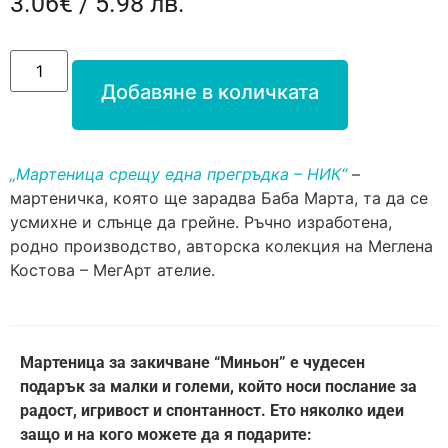
3.06
€
/ 5.98 лв.
Добавяне в количката
„Мартеница срещу една прегръдка – НИК“
–
мартеничка, която ще зарадва Баба Марта, та да се
усмихне и слънце да грейне. Ръчно изработена,
родно производство, авторска колекция на Меглена
Костова – МегАрт ателие.
Мартеница за закичване “Миньон” е чудесен
подарък за малки и големи, който носи послание за
радост, игривост и спонтанност. Ето няколко идеи
защо и на кого можете да я подарите: