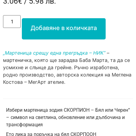
3.06
€
/ 5.98 лв.
Добавяне в количката
„Мартеница срещу една прегръдка – НИК“
–
мартеничка, която ще зарадва Баба Марта, та да се
усмихне и слънце да грейне. Ръчно изработена,
родно производство, авторска колекция на Меглена
Костова – МегАрт ателие.
Избери мартеница зодия СКОРПИОН – Бял или Черен“
– символ на светлина, обновление или дълбочина и
трансформация
Ето лика за поръчка на бял СКОРПООН