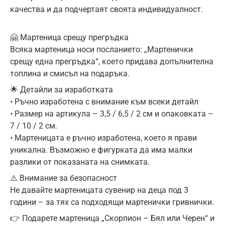
качества и да подчертаят своята индивидуалност.
🤗 Мартеница срещу прегръдка
Всяка мартеница носи посланието: „Мартенички
срещу една прегръдка“, което придава допълнителна
топлина и смисъл на подаръка.
🌟 Детайли за изработката
• Ръчно изработена с внимание към всеки детайл
• Размер на артикула – 3,5 / 6,5 / 2 см и опаковката –
7 / 10 / 2 см.
• Мартеницата е ръчно изработена, което я прави
уникална. Възможно е фигурката да има малки
разлики от показаната на снимката.
⚠️ Внимание за безопасност
Не давайте мартеницата сувенир на деца под 3
години – за тях са подходящи мартенички гривнички.
👉 Подарете мартеница „Скорпион – Бял или Черен“ и