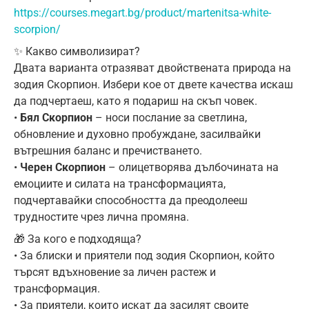
https://courses.megart.bg/product/martenitsa-white-
scorpion/
✨ Какво символизират?
Двата варианта отразяват двойствената природа на
зодия Скорпион. Избери кое от двете качества искаш
да подчертаеш, като я подариш на скъп човек.
•
Бял Скорпион
– носи послание за светлина,
обновление и духовно пробуждане, засилвайки
вътрешния баланс и пречистването.
•
Черен Скорпион
– олицетворява дълбочината на
емоциите и силата на трансформацията,
подчертавайки способността да преодолееш
трудностите чрез лична промяна.
🎁 За кого е подходяща?
• За блиски и приятели под зодия Скорпион, който
търсят вдъхновение за личен растеж и
трансформация.
• За приятели, които искат да засилят своите