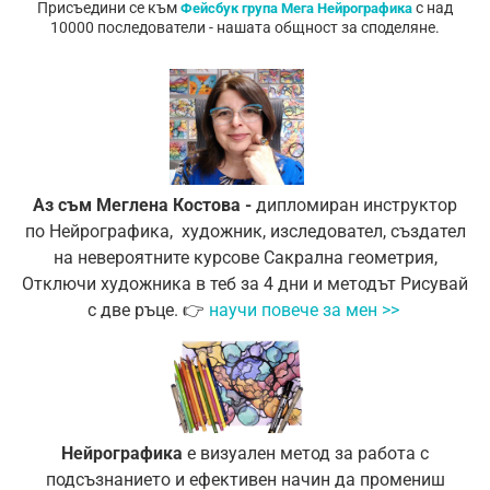
Присъедини се към
с над
Фейсбук група Мега Нейрографика
10000 последователи - нашата общност за споделяне.
Аз съм Меглена Костова -
дипломиран инструктор
по Нейрографика, художник, изследовател, създател
на невероятните курсовe Сакрална геометрия,
Отключи худoжника в теб за 4 дни и методът Рисувай
с две ръце.
👉
научи повече за мен >>
Нейрографика
е визуален метод за работа с
подсъзнанието и ефективен начин да промениш