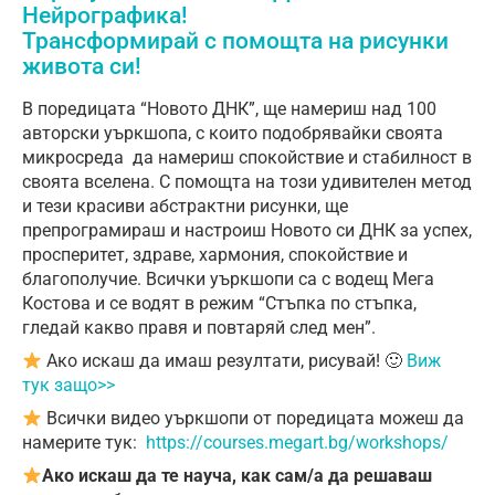
Нейрографика!
Трансформирай с помощта на рисунки
живота си!
В поредицата “Новото ДНК”, ще намериш над 100
авторски уъркшопа, с които подобрявайки своята
микросреда да намериш спокойствие и стабилност в
своята вселенa.
С помощта на този
удивителен метод
и тези красиви абстрактни рисунки, ще
препрограмираш и настроиш Новото си ДНК за успех,
просперитет, здраве, хармония, спокойствие и
благополучие. Всички уъркшопи са с водещ Мега
Костова и се водят в режим “Стъпка по стъпка,
гледай какво правя и повтаряй след мен”.
Ако искаш да имаш резултати, рисувай!
🙂
Виж
тук защо>>
Всички видео уъркшопи от поредицата можеш да
намерите тук:
https://courses.megart.bg/workshops/
Ако искаш да те науча, как сам/а да решаваш