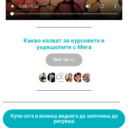
Какво казват за курсовете и
уъркшопите с Мега
Виж тук >>
Купи сега и можеш веднага да започнеш да
рисуваш