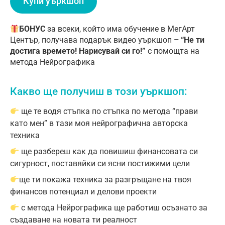
Купи уъркшоп
БОНУС
за всеки, който има обучение в МегАрт
Център, получава подарък
видео уъркшоп
– “Не ти
достига времето! Нарисувай си го!”
с помощта на
метода Нейрографика
Какво ще получиш в този уъркшоп:
ще те водя стъпка по стъпка по метода “прави
като мен” в тази моя нейрографична авторска
техника
ще разбереш как да повишиш финансовата си
сигурност, поставяйки си ясни постижими цели
ще ти покажа техника за разгръщане на твоя
финансов потенциал и делови проекти
с метода Нейрографика ще работиш осъзнато за
създаване на новата ти реалност