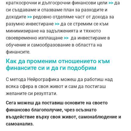
краткосрочни и дългосрочни финансови цели
>>
да
си създаваме и спазваме план за разходите и
доходите
>>
редовно отделяме част от дохода за
разумно инвестиране
>>
да се стремим се към
минимизиране на задълженията и тяхното
своевременно изплащане
>>
да инвестираме в
обучение и самообразование в областта на
финансите.
Как да променим отношението към
финансите си и да ги подобрим
С метода Нейрографика можеш да работиш над
всяка сфера в своя живот и сам да постигаш
желаните си резултати.
Сега можеш да поставиш основите на своето
финансово благополучие, чрез осъзнато
въздействие върху своя живот, самонаблюдение и
самоанализ.