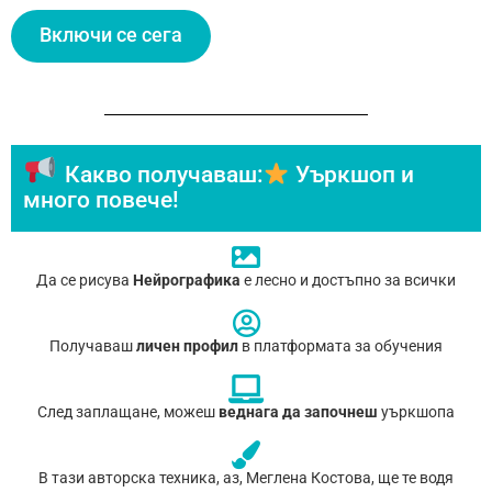
Включи се сега
Какво получаваш:
Уъркшоп и
много повече!
Да се рисува
Нейрографика
е лесно и достъпно за всички
Получаваш
личен профил
в платформата за обучения
След заплащане, можеш
веднага да започнеш
уъркшопа
В тази авторска техника, аз, Меглена Костова, ще те водя