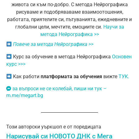
живота си към по-добро.
С метода Нейрографика
рисуваме и подобряваваме взаимоотошения,
работата, приятелите си, пътуванията, ежедневните и
глобални цели, мечтите, емоциите си.
Научи за
метода Нейрографика >>
Повече за метода Нейрографика >>
Курс за обучение в метода Нейрографика
Основен
курс >>>
Kак работи
платформата за обучения
вижте
ТУК.
за въпроси не се колебай, пиши ни тук –
m.me/megart.bg
Този авторски уъркшоп е от поредицата
Нарисувай си НОВОТО ДНК с Мега