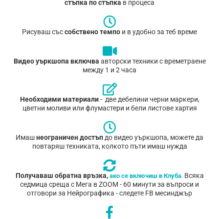
стъпка по стъпка
в процеса
Рисуваш със
собствено темпо
и в удобно за теб време
Видео уъркшопа включва
авторски техники с времетраене
между 1 и 2 часа
Необходими материали
- две дебелини черни маркери,
цветни моливи или флумастери и бели листове хартия
Имаш
неограничен достъп
до видео уъркшопа, можете да
повтаряш техниката, колкото пъти имаш нужда
Получаваш обратна връзка,
Всяка
ако се включиш в Клуба
.
седмица среща с Мега в ZOOM - 60 минути за въпроси и
отговори за Нейрографика - следете FB месинджър