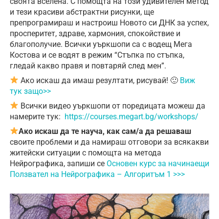
своята вселенa.
С помощта на този
удивителен метод
и тези красиви абстрактни рисунки, ще
препрограмираш и настроиш Новото си ДНК за успех,
просперитет, здраве, хармония, спокойствие и
благополучие. Всички уъркшопи са с водещ Мега
Костова и се водят в режим “Стъпка по стъпка,
гледай какво правя и повтаряй след мен”.
Ако искаш да имаш резултати, рисувай!
🙂
Виж
тук защо>>
Всички видео уъркшопи от поредицата можеш да
намерите тук:
https://courses.megart.bg/workshops/
Ако искаш да те науча, как сам/а да решаваш
своите проблеми и да намираш отговори за всякакви
житейски ситуации с помощта на метода
Нейрографика, запиши се
Основен курс за начинаещи
Ползвател на Нейрографика – Алгоритъм 1 >>>