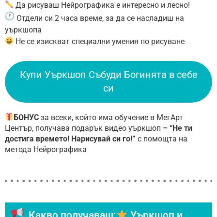
Да рисуваш Нейрографика е интересно и лесно!
Отдели си 2 часа време, за да се насладиш на
уъркшопа
Н
е се изискват специални умения по рисуване
Купи Уъркшоп Събуди Богинята в себе
си
БОНУС
за всеки, който има обучение в МегАрт
Център, получава подарък
видео уъркшоп
– “Не ти
достига времето! Нарисувай си го!”
с помощта на
метода Нейрографика
Какво получаваш:
Уъркшоп и