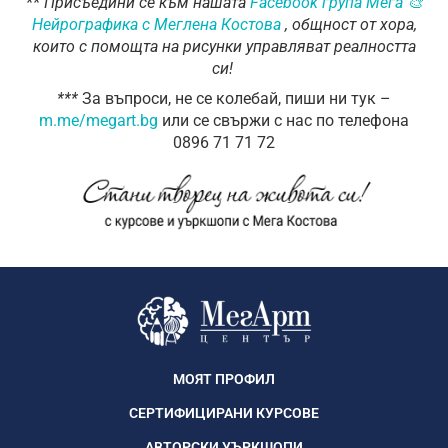
** Присъедини се към нашата
Facebook група Мега 🎨
Нейрографика с Меглена Костова
, общност от хора,
които с помощта на рисунки управляват реалността
си!
*
**
За въпроси, не се колебай, пиши ни тук –
m.me/megart.bg
или се свържи с нас по телефона
0896 71 71 72
МОЯТ ПРОФИЛ
СЕРТИФИЦИРАНИ КУРСОВЕ
АВТОРСКИ УЪРКШОПИ