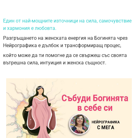
Един от най-мощните източници на сила, самочувствие
и хармония е любовта.
Разгръщането на женската енергия на Богинята чрез
Нейрографика е дълбок и трансформиращ процес,
който може да ти помогне да се свържеш със своята
вътрешна сила, интуиция и женска същност.