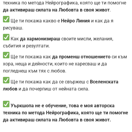
техника по метода Нейрографика, която ще ти помогне
да активираш силата на Любовта в своя живот
.
Ще ти покажа какво е
Нейро Линия
и как да я
рисуваш.
Как
да хармонизираш
своите мисли, желания,
събития и резултати.
Ще ти покажа как
да променш отношението
си към
хора, неща и дейности, които не харесваш и да
погледнеш към тях с любов.
Ще ти покажа как да се свържеш с
Вселенската
любов
и да почерпиш от нейната сила.
Уъркшопа не е обучение, това е моя авторска
техника по метода Нейрографика, която ще ти помогне
да активираш силата на Любовта в своя живот.