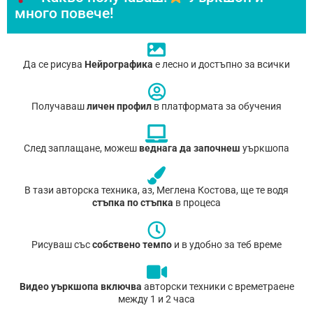
много повече!
Да се рисува
Нейрографика
е лесно и достъпно за всички
Получаваш
личен профил
в платформата за обучения
След заплащане, можеш
веднага да започнеш
уъркшопа
В тази авторска техника, аз, Меглена Костова, ще те водя
стъпка по стъпка
в процеса
Рисуваш със
собствено темпо
и в удобно за теб време
Видео уъркшопа включва
авторски техники с времетраене
между 1 и 2 часа