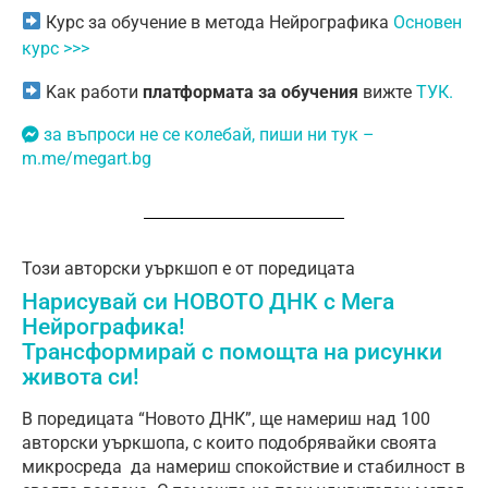
Курс за обучение в метода Нейрографика
Основен
курс >>>
Kак работи
платформата за обучения
вижте
ТУК.
за въпроси не се колебай, пиши ни тук –
m.me/megart.bg
Този авторски уъркшоп е от поредицата
Нарисувай си НОВОТО ДНК с Мега
Нейрографика!
Трансформирай с помощта на рисунки
живота си!
В поредицата “Новото ДНК”, ще намериш над 100
авторски уъркшопа, с които подобрявайки своята
микросреда да намериш спокойствие и стабилност в