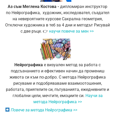
Аз съм Меглена Костова -
дипломиран инструктор
по Нейрографика, художник, изследовател, създател
на невероятните курсовe Сакрална геометрия,
Отключи худoжника в теб за 4 дни и методът Рисувай
с две ръце.
👉
научи повече за мен >>
Нейрографика
е визуален метод за работа с
подсъзнанието и ефективен начин да промениш
живота си към по-добро.
С метода Нейрографика
рисуваме и подобряваваме взаимоотошения,
работата, приятелите си, пътуванията, ежедневните и
глобални цели, мечтите, емоциите си.
Научи за
метода Нейрографика >>
Повече за метода Нейрографика >>