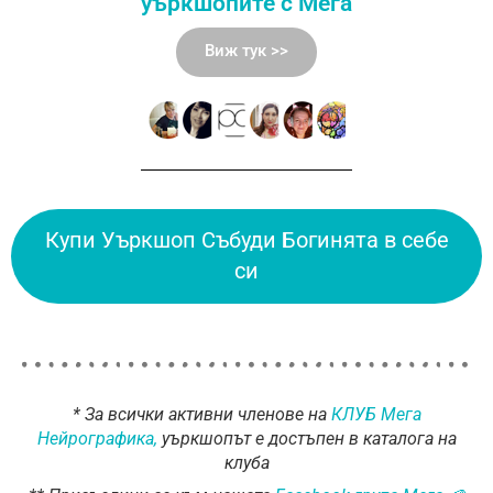
уъркшопите с Мега
Виж тук >>
Купи Уъркшоп Събуди Богинята в себе
си
* За всички активни членове на
КЛУБ Мега
Нейрографика,
уъркшопът е достъпен в каталога на
клуба