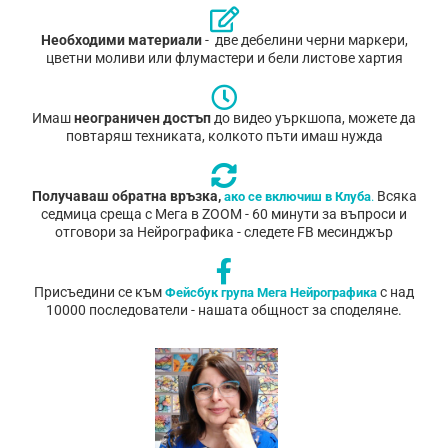
Необходими материали
- две дебелини черни маркери,
цветни моливи или флумастери и бели листове хартия
Имаш
неограничен достъп
до видео уъркшопа, можете да
повтаряш техниката, колкото пъти имаш нужда
Получаваш обратна връзка,
Всяка
ако се включиш в Клуба
.
седмица среща с Мега в ZOOM - 60 минути за въпроси и
отговори за Нейрографика - следете FB месинджър
Присъедини се към
с над
Фейсбук група Мега Нейрографика
10000 последователи - нашата общност за споделяне.