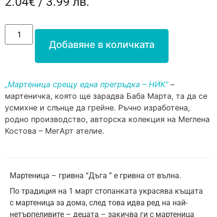
2.04
€
/ 3.99 лв.
Добавяне в количката
„Мартеница срещу една прегръдка – НИК“
–
мартеничка, която ще зарадва Баба Марта, та да се
усмихне и слънце да грейне. Ръчно изработена,
родно производство, авторска колекция на Меглена
Костова – МегАрт ателие.
Мартеница – гривна “Дъга ” е гривна от вълна.
По традиция на 1 март стопанката украсява къщата
с мартеница за дома, след това идва ред на най-
нетърпеливите – децата – закичва ги с мартеница