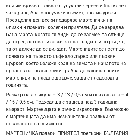
или им връзва гривна от усукани червен и бял конец
за здраве, благополучие и късмет, против уроки.
През целия ден всеки подарява мартенички на
близки и познати, колеги и приятели. Да се зарадва
Баба Марта, когато ги види, да се засмее, та слънце
да огрее, затова ги закичват на гърдите и по ръцете,
та от далече да се виждат. Мартениците се носят до
появата на първото цъфнало дърво или първия
щъркел, което бележи края на зимата и началото на
пролетта и тогава всеки трябва да закачи своите
мартеници на плодно дръвче, за да е плодородна
годината.
Размер на артикула – 3 / 13 / 0,5 см и опаковката – 4
/ 15 / 0,5 см. Подходяща е за деца над 3 годишна
възраст. Мартеницата е ръчно изработена. Възможно
е мартеницата да има незначителни разлики от
показаната на снимката.
МАРТЕНИЧКА подари, ПРИЯТЕЛ прегърни, БЪЛГАРИЯ